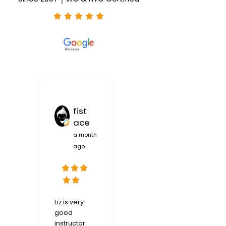
fist
John Cole
ace
McGee
a month
a month ago
ago
My brother and
Liz is very
I stumbled
good
upon this slice
instructor