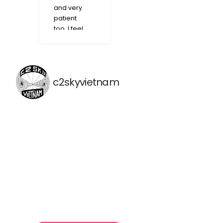
of paradise in
and very
search for
patient
some wing
too. I feel
foiling lessons.
like I
Boy am I
learned a
confident that
lot in just 2
we found the
hours
best place to
c2skyvietnam
learn in the Mui
Ne area! Liz
and Luca were
very
welcoming,
conversational,
and kind. Luca
was a great
instructor who
even took the
time to
continue giving
my brother and
I pointers when