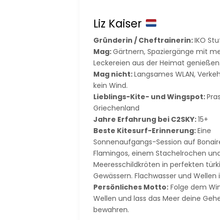
Liz Kaiser
Gründerin / Cheftrainerin:
IKO St
Mag:
Gärtnern, Spaziergänge mit m
Leckereien aus der Heimat genießen
Mag nicht:
Langsames WLAN, Verkehr,
kein Wind.
Lieblings-Kite- und Wingspot:
Pras
Griechenland
Jahre Erfahrung bei C2SKY:
15+
Beste Kitesurf-Erinnerung:
Eine
Sonnenaufgangs-Session auf Bonaire
Flamingos, einem Stachelrochen und
Meeresschildkröten in perfekten tür
Gewässern. Flachwasser und Wellen in
Persönliches Motto:
Folge dem Wind
Wellen und lass das Meer deine Geh
bewahren.