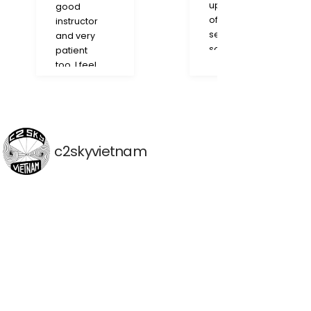
upon this slice
good
of paradise in
instructor
search for
and very
some wing
patient
foiling lessons.
too. I feel
Boy am I
like I
confident that
learned a
we found the
lot in just 2
best place to
hours
learn in the Mui
c2skyvietnam
Ne area! Liz
and Luca were
very
welcoming,
conversational,
and kind. Luca
was a great
instructor who
even took the
time to
continue giving