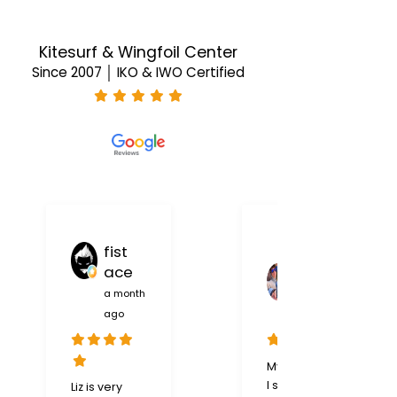
Kitesurf & Wingfoil Center
Since 2007 │ IKO & IWO Certified
fist
ace
John Cole
McGee
a month
ago
a month ago
My brother and
I stumbled
Liz is very