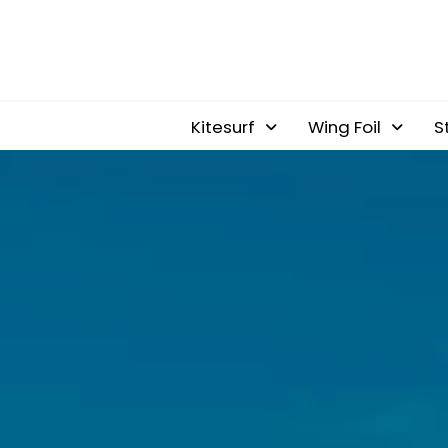
Kitesurf
Wing Foil
S