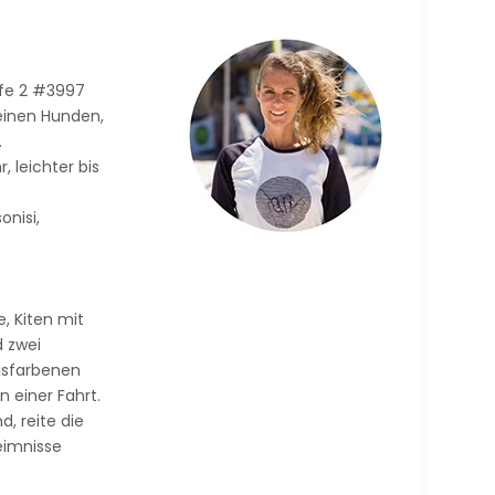
ufe 2 #3997
einen Hunden,
.
 leichter bis
onisi,
, Kiten mit
 zwei
kisfarbenen
 einer Fahrt.
, reite die
eimnisse