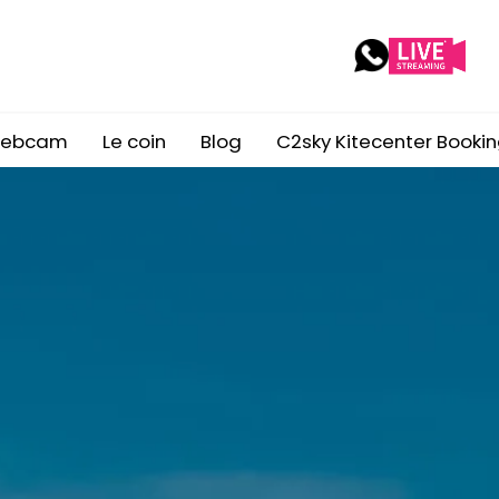
Webcam
Le coin
Blog
C2sky Kitecenter Booki