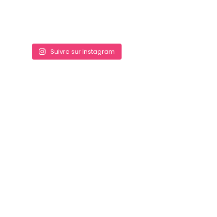
my brother and
I pointers when
we were
renting after
our lessons.
C2Sky also has
Suivre sur Instagram
a beautiful and
comfortable
area on the
beach to relax
after being in
the water.
Seriously
couldn’t
recommend
enough.