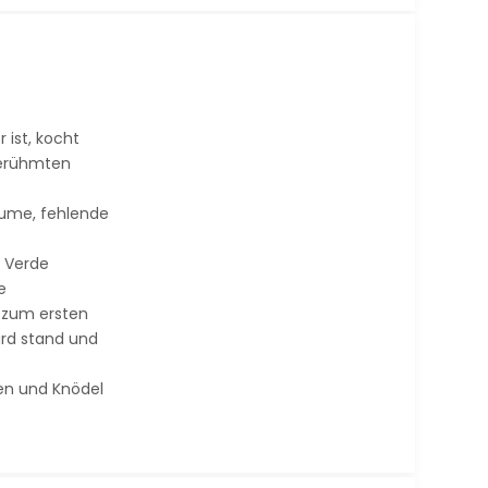
 ist, kocht
berühmten
äume, fehlende
 Verde
e
e zum ersten
ard stand und
en und Knödel