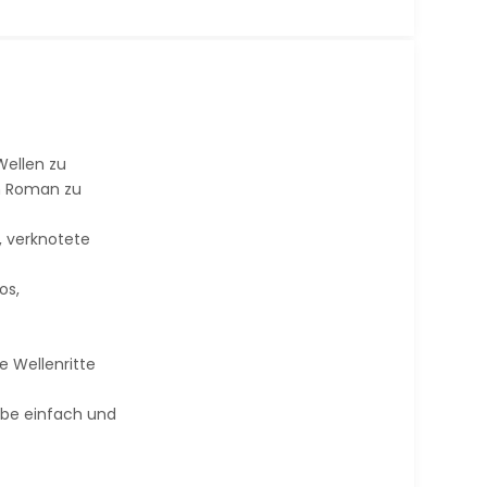
Wellen zu
en Roman zu
, verknotete
os,
e Wellenritte
lebe einfach und