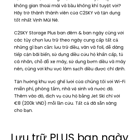
không gian thoải mái và bầu không khí tuyệt vời?
Hãy trở thành thành viên của C2SKY và tận dụng
tốt nhất Vịnh Mũi Né.
C2SKY Storage Plus ban đêm & ban ngày cùng với
các tùy chọn lưu trữ theo ngày cung cấp tất cả
những gì bạn cần: lưu trữ diều, ván và foil, dễ dàng
tiếp cận bãi biển, sử dụng diều cứu hộ khẩn cấp, tủ
cá nhân, chỗ đỗ xe máy, sử dụng bơm diều và máy
nén, cùng với khu vực làm sạch diều được chỉ định.
Tận hưởng khu vực ghế lười của chúng tôi với Wi-Fi
miễn phí, phòng tắm, nhà vệ sinh và nước đá.
Thêm vào đó, dịch vụ cứu hộ bằng Jet Ski chỉ với
€8 (200k VND) mỗi lần cứu. Tất cả đã sẵn sàng
cho bạn.
Lưu trữ PLUS ban ngày