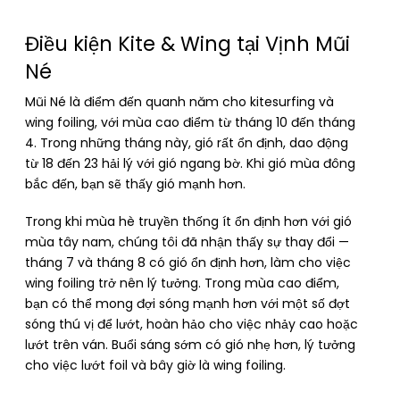
Điều kiện Kite & Wing tại Vịnh Mũi
Né
Mũi Né là điểm đến quanh năm cho kitesurfing và
wing foiling, với mùa cao điểm từ tháng 10 đến tháng
4. Trong những tháng này, gió rất ổn định, dao động
từ 18 đến 23 hải lý với gió ngang bờ. Khi gió mùa đông
bắc đến, bạn sẽ thấy gió mạnh hơn.
Trong khi mùa hè truyền thống ít ổn định hơn với gió
mùa tây nam, chúng tôi đã nhận thấy sự thay đổi —
tháng 7 và tháng 8 có gió ổn định hơn, làm cho việc
wing foiling trở nên lý tưởng. Trong mùa cao điểm,
bạn có thể mong đợi sóng mạnh hơn với một số đợt
sóng thú vị để lướt, hoàn hảo cho việc nhảy cao hoặc
lướt trên ván. Buổi sáng sớm có gió nhẹ hơn, lý tưởng
cho việc lướt foil và bây giờ là wing foiling.